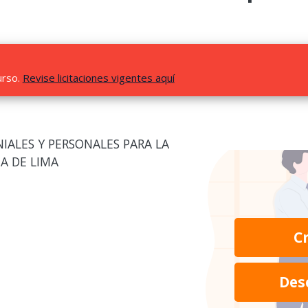
urso.
Revise licitaciones vigentes aquí
IALES Y PERSONALES PARA LA
A DE LIMA
C
Des