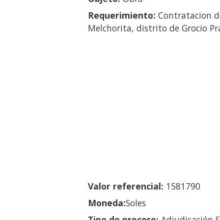
Requerimiento:
Contratacion de
Melchorita, distrito de Grocio 
Valor referencial:
1581790
Moneda:
Soles
Tipo de proceso:
Adjudicación S