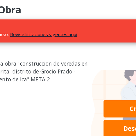
 Obra
urso.
Revise licitaciones vigentes aquí
la obra" construccion de veredas en
rita, distrito de Grocio Prado -
ento de Ica" META 2
C
Des