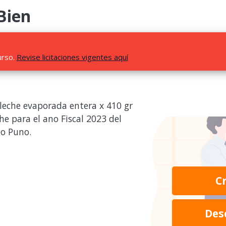
Bien
urso.
Revise licitaciones vigentes aquí
leche evaporada entera x 410 gr
e para el ano Fiscal 2023 del
to Puno.
C
Des