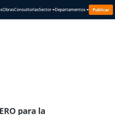
os
Obras
Consultorías
Sector
Departamentos
Publicar
RO para la