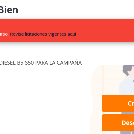
Bien
urso.
Revise licitaciones vigentes aquí
DIESEL B5-S50 PARA LA CAMPAÑA
C
Des