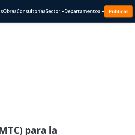
os
Obras
Consultorías
Sector
Departamentos
Publicar
TC) para la