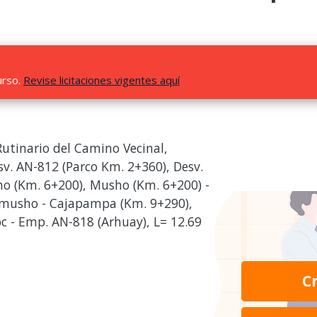
urso.
Revise licitaciones vigentes aquí
Rutinario del Camino Vecinal,
v. AN-812 (Parco Km. 2+360), Desv.
ho (Km. 6+200), Musho (Km. 6+200) -
musho - Cajapampa (Km. 9+290),
 - Emp. AN-818 (Arhuay), L= 12.69
C