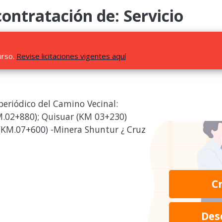
ontratación de: Servicio
urso.
Revise licitaciones vigentes aquí
eriódico del Camino Vecinal:
M.02+880); Quisuar (KM 03+230)
 (KM.07+600) -Minera Shuntur ¿ Cruz
C
Des