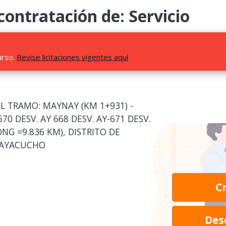
ontratación de: Servicio
urso.
Revise licitaciones vigentes aquí
 TRAMO: MAYNAY (KM 1+931) -
70 DESV. AY 668 DESV. AY-671 DESV.
ONG =9.836 KM), DISTRITO DE
 AYACUCHO
C
Des