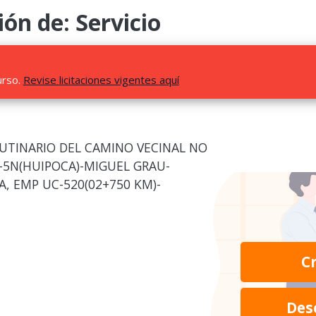
ión de: Servicio
urso.
Revise licitaciones vigentes aquí
UTINARIO DEL CAMINO VECINAL NO
-5N(HUIPOCA)-MIGUEL GRAU-
, EMP UC-520(02+750 KM)-
C
Des