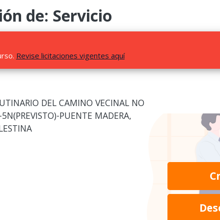
ión de: Servicio
urso.
Revise licitaciones vigentes aquí
UTINARIO DEL CAMINO VECINAL NO
-5N(PREVISTO)-PUENTE MADERA,
LESTINA
C
Des