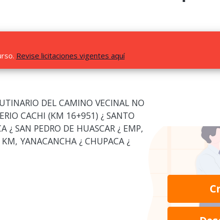
urso.
Revise licitaciones vigentes aquí
UTINARIO DEL CAMINO VECINAL NO
IO CACHI (KM 16+951) ¿ SANTO
A ¿ SAN PEDRO DE HUASCAR ¿ EMP,
1 KM, YANACANCHA ¿ CHUPACA ¿
C