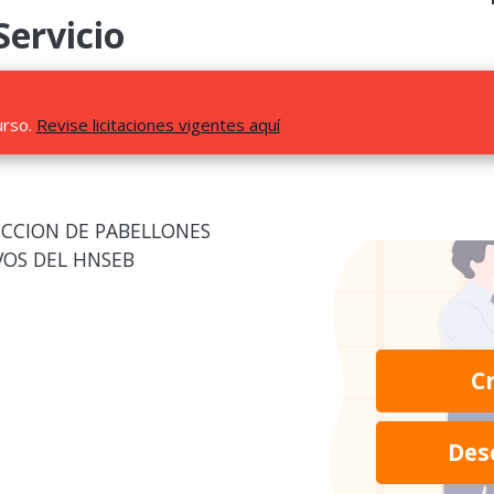
Servicio
urso.
Revise licitaciones vigentes aquí
FECCION DE PABELLONES
VOS DEL HNSEB
C
Des