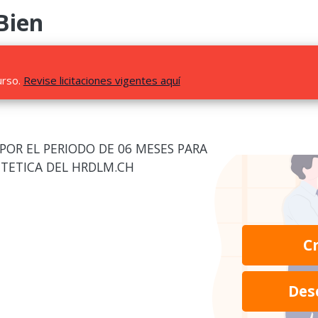
Bien
urso.
Revise licitaciones vigentes aquí
 POR EL PERIODO DE 06 MESES PARA
IETETICA DEL HRDLM.CH
C
Des