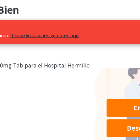
Bien
urso.
Revise licitaciones vigentes aquí
0mg Tab para el Hospital Hermilio
C
Des