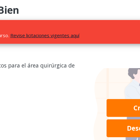
Bien
urso.
Revise licitaciones vigentes aquí
os para el área quirúrgica de
C
Des