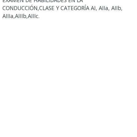
EXAMEN DE HABILIDADES EN LA
CONDUCCIÓN,CLASE Y CATEGORÍA AI, AIIa, AIIb,
AIIIa,AIIIb,AIIIc.