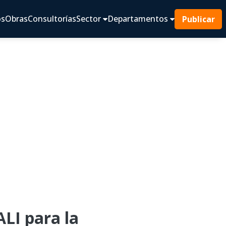
os
Obras
Consultorías
Sector
Departamentos
Publicar
I para la