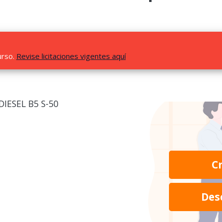
urso.
Revise licitaciones vigentes aquí
IESEL B5 S-50
C
Des