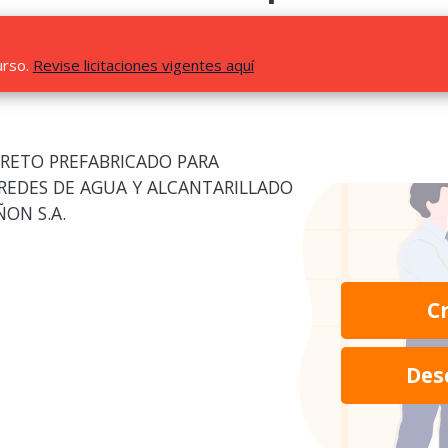
urso.
Revise licitaciones vigentes aquí
CRETO PREFABRICADO PARA
 REDES DE AGUA Y ALCANTARILLADO
ÑON S.A.
C
Des