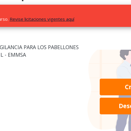
urso.
Revise licitaciones vigentes aquí
GILANCIA PARA LOS PABELLONES
ML - EMMSA
C
Des