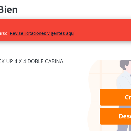
Bien
urso.
Revise licitaciones vigentes aquí
K UP 4 X 4 DOBLE CABINA.
C
Des