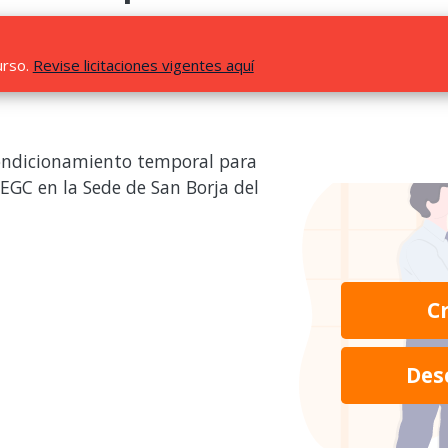
urso.
Revise licitaciones vigentes aquí
ondicionamiento temporal para
EGC en la Sede de San Borja del
C
Des