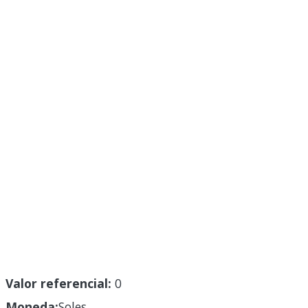
Valor referencial:
0
Moneda:
Soles