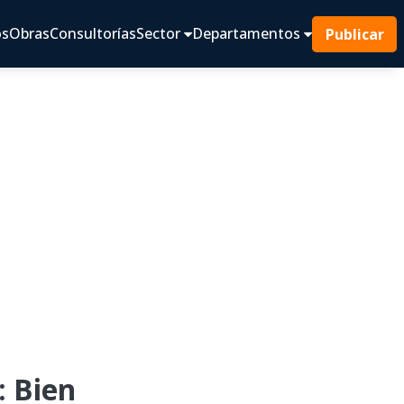
os
Obras
Consultorías
Sector
Departamentos
Publicar
: Bien