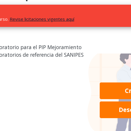
urso.
Revise licitaciones vigentes aquí
boratorio para el PIP Mejoramiento
aboratorios de referencia del SANIPES
C
Des