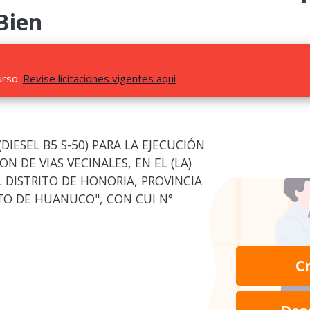
Bien
urso.
Revise licitaciones vigentes aquí
IESEL B5 S-50) PARA LA EJECUCIÓN
N DE VIAS VECINALES, EN EL (LA)
L DISTRITO DE HONORIA, PROVINCIA
TO DE HUANUCO", CON CUI N°
C