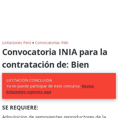
›
Licitaciones Perú
Convocatorias INIA
Convocatoria INIA para la
contratación de: Bien
LICITACIÓN CONCLUIDA.
Ya no puede participar de este concurso.
Revise
licitaciones vigentes aquí
SE REQUIERE:
Adquisicion de semovientes reproductores de la