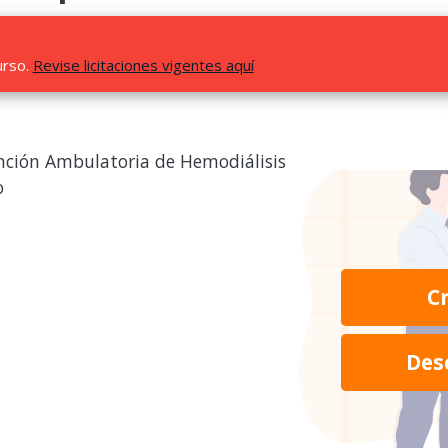
urso.
Revise licitaciones vigentes aquí
ención Ambulatoria de Hemodiálisis
o
C
Des