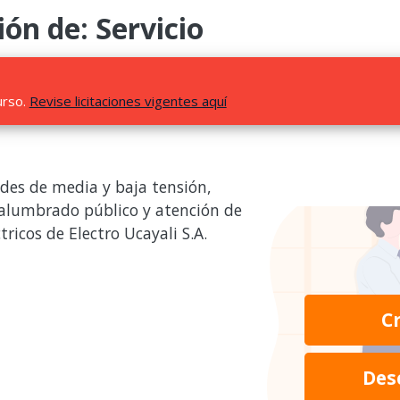
ión de: Servicio
urso.
Revise licitaciones vigentes aquí
des de media y baja tensión,
alumbrado público y atención de
ricos de Electro Ucayali S.A.
C
Des