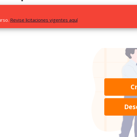
urso.
Revise licitaciones vigentes aquí
C
Des