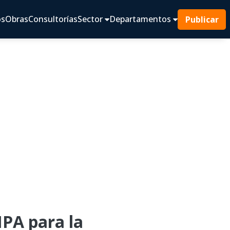
os
Obras
Consultorías
Sector
Departamentos
Publicar
A para la