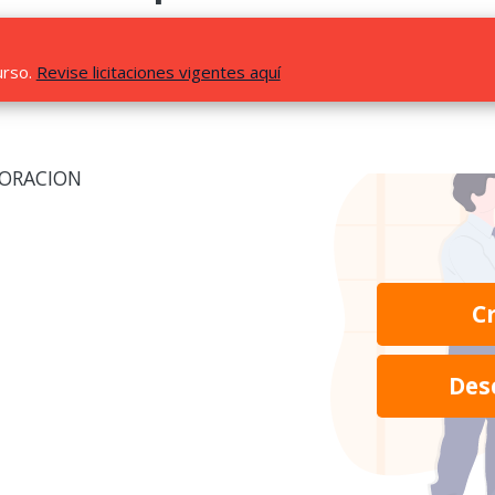
urso.
Revise licitaciones vigentes aquí
LORACION
C
Des