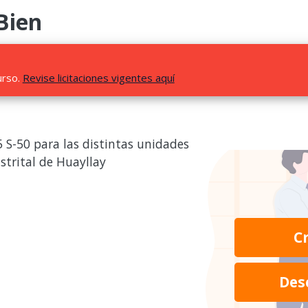
Bien
urso.
Revise licitaciones vigentes aquí
5 S-50 para las distintas unidades
strital de Huayllay
C
Des